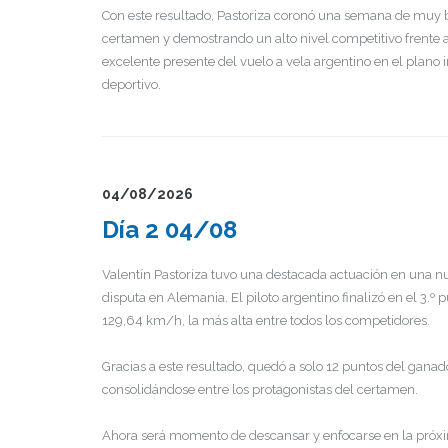
Con este resultado, Pastoriza coronó una semana de muy 
certamen y demostrando un alto nivel competitivo frente 
excelente presente del vuelo a vela argentino en el plano
deportivo.
04/08/2026
Día 2 04/08
Valentín Pastoriza tuvo una destacada actuación en una n
disputa en Alemania. El piloto argentino finalizó en el 3.º
129,64 km/h, la más alta entre todos los competidores.
Gracias a este resultado, quedó a solo 12 puntos del ganador
consolidándose entre los protagonistas del certamen.
Ahora será momento de descansar y enfocarse en la próxi