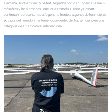
alemana Bindhammer & Seifert, seguidos por los húngaros Kassai &
Mészáros y los alemanes Leucker & Omsels. Girado y Bossart
continúan representando a Argentina frente a algunos de los mejores
equipos del mundo, manteniéndose dentro del top ten diario en una
categoría de altísimo nivel internacional.