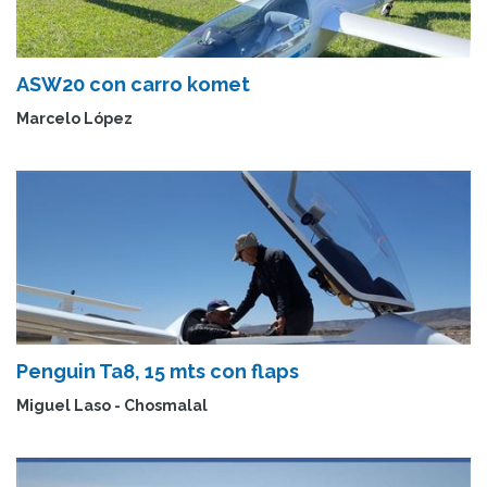
ASW20 con carro komet
Marcelo López
Penguin Ta8, 15 mts con flaps
Miguel Laso - Chosmalal