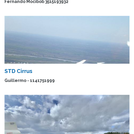
Fernando Mocibob 3515193932
STD Cirrus
Guillermo - 1141751999