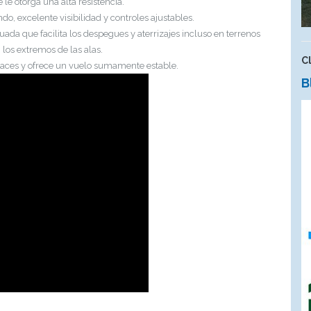
le otorga una alta resistencia.
, excelente visibilidad y controles ajustables.
ada que facilita los despegues y aterrizajes incluso en terrenos
 los extremos de las alas.
C
caces y ofrece un vuelo sumamente estable.
B