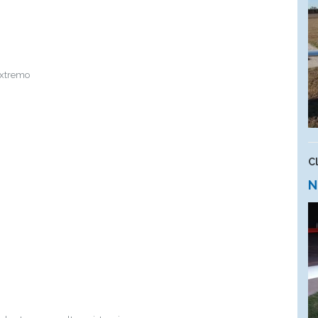
 extremo
C
N