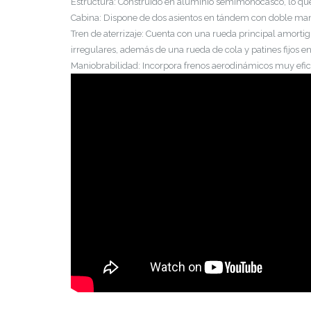
Estructura: Construido en aluminio semimonocasco, lo que 
Cabina: Dispone de dos asientos en tándem con doble mando
Tren de aterrizaje: Cuenta con una rueda principal amortigu
irregulares, además de una rueda de cola y patines fijos en
Maniobrabilidad: Incorpora frenos aerodinámicos muy efi