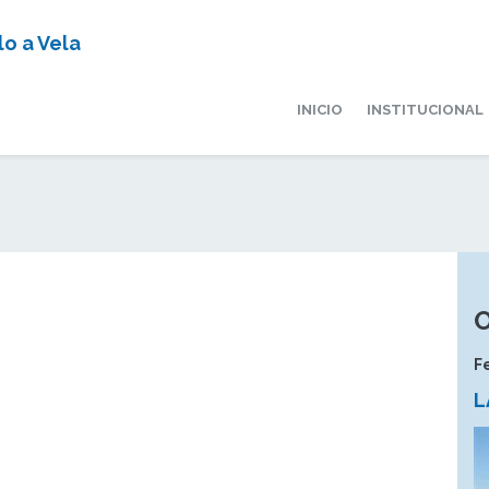
o a Vela
INICIO
INSTITUCIONAL
O
F
L