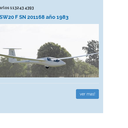
arlos 113243 4393
SW20 F SN 201168 año 1983
ver mas!